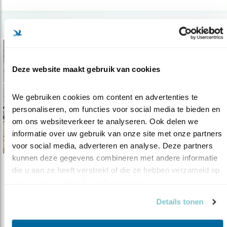
Deze website maakt gebruik van cookies
We gebruiken cookies om content en advertenties te 
personaliseren, om functies voor social media te bieden en 
om ons websiteverkeer te analyseren. Ook delen we 
informatie over uw gebruik van onze site met onze partners 
voor social media, adverteren en analyse. Deze partners 
kunnen deze gegevens combineren met andere informatie 
die u aan ze heeft verstrekt of die ze hebben verzameld op 
Verdieping
basis van uw gebruik van hun services.
Afrikaanse Partners helpen trekvogels
Details tonen
16.09.20
Het werk voor onze Partners is door corona
nog moeilijker. U kunt helpen!