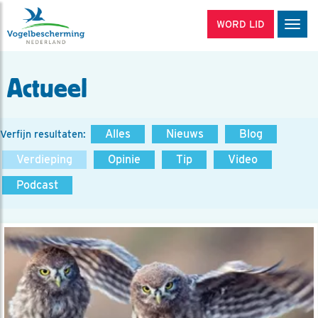
WORD LID
Men
Actueel
Alles
Nieuws
Blog
Verfijn resultaten:
Verdieping
Opinie
Tip
Video
Podcast