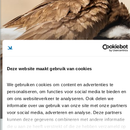
Deze website maakt gebruik van cookies
Verdieping
OP DE BRES VOOR
We gebruiken cookies om content en advertenties te 
personaliseren, om functies voor social media te bieden en 
MARKERMEER & IJMEER
om ons websiteverkeer te analyseren. Ook delen we 
informatie over uw gebruik van onze site met onze partners 
25.02.20
voor social media, adverteren en analyse. Deze partners 
kunnen deze gegevens combineren met andere informatie 
die u aan ze heeft verstrekt of die ze hebben verzameld op 