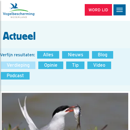
WORD LID
Men
Actueel
Alles
Nieuws
Blog
Verfijn resultaten:
Verdieping
Opinie
Tip
Video
Podcast