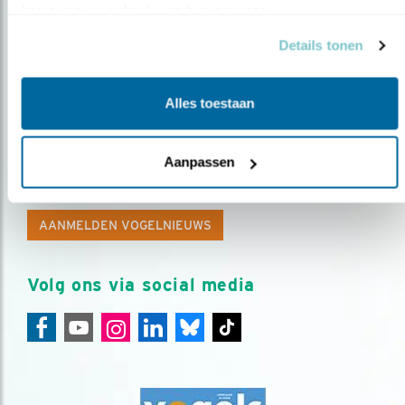
basis van uw gebruik van hun services.
Details tonen
Alles toestaan
Op de hoogte blijven?
Aanpassen
Meld je aan en ontvang nieuws, inspiratie, acties en tips
over vogels en activiteiten van Vogelbescherming.
AANMELDEN VOGELNIEUWS
Volg ons via social media