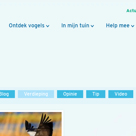
Actu
Ontdek vogels
In mijn tuin
Help mee
Blog
Verdieping
Opinie
Tip
Video