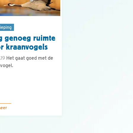
ieping
 genoeg ruimte
r kraanvogels
.19
Het gaat goed met de
vogel.
meer