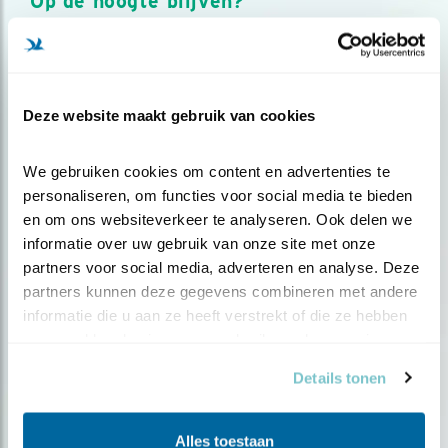
Op de hoogte blijven?
Meld je aan en ontvang nieuws, inspiratie, acties en tips
over vogels en activiteiten van Vogelbescherming.
AANMELDEN VOGELNIEUWS
Deze website maakt gebruik van cookies
Volg ons via social media
We gebruiken cookies om content en advertenties te 
personaliseren, om functies voor social media te bieden 
en om ons websiteverkeer te analyseren. Ook delen we 
informatie over uw gebruik van onze site met onze 
partners voor social media, adverteren en analyse. Deze 
partners kunnen deze gegevens combineren met andere 
informatie die u aan ze heeft verstrekt of die ze hebben 
verzameld op basis van uw gebruik van hun services.
Details tonen
Alles toestaan