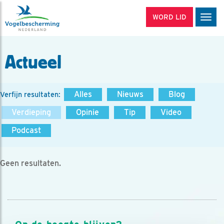
WORD LID
Men
Actueel
Alles
Nieuws
Blog
Verfijn resultaten:
Verdieping
Opinie
Tip
Video
Podcast
Geen resultaten.