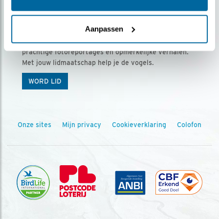
Ontvang 5 x Vogels voor € 36,00 per jaar
Aanpassen
Vogels is het tijdschrift voor onze leden, met
prachtige fotoreportages en opmerkelijke verhalen.
Met jouw lidmaatschap help je de vogels.
WORD LID
Onze sites
Mijn privacy
Cookieverklaring
Colofon