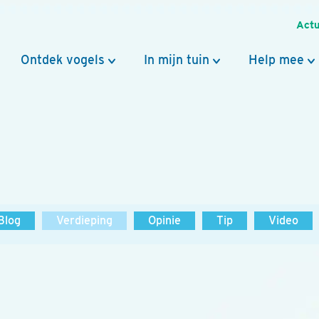
Actu
Ontdek vogels
In mijn tuin
Help mee
Blog
Verdieping
Opinie
Tip
Video