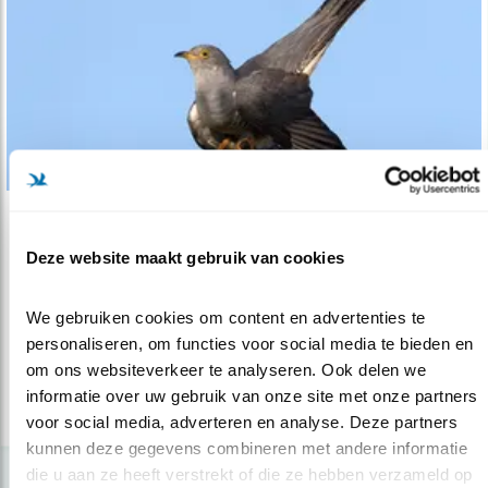
Verdieping
Deze website maakt gebruik van cookies
Voorjaarstrek koekoeken Afrika begonnen
27.02.17
Het voorjaar is in aantocht. In Nederland
We gebruiken cookies om content en advertenties te 
merken we dat bijvoorbeeld aan te..
personaliseren, om functies voor social media te bieden en 
om ons websiteverkeer te analyseren. Ook delen we 
informatie over uw gebruik van onze site met onze partners 
lees meer
voor social media, adverteren en analyse. Deze partners 
kunnen deze gegevens combineren met andere informatie 
die u aan ze heeft verstrekt of die ze hebben verzameld op 