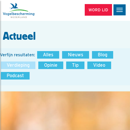
WORD LID
Men
Actueel
Alles
Nieuws
Blog
Verfijn resultaten:
Verdieping
Opinie
Tip
Video
Podcast