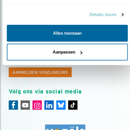
basis van uw gebruik van hun services.
Details tonen
Alles toestaan
Op de hoogte blijven?
Aanpassen
Meld je aan en ontvang nieuws, inspiratie, acties en tips
over vogels en activiteiten van Vogelbescherming.
AANMELDEN VOGELNIEUWS
Volg ons via social media