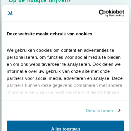
Op de hoogte blijven?
Meld je aan en ontvang nieuws, inspiratie, acties en tips
over vogels en activiteiten van Vogelbescherming.
AANMELDEN VOGELNIEUWS
Deze website maakt gebruik van cookies
Volg ons via social media
We gebruiken cookies om content en advertenties te 
personaliseren, om functies voor social media te bieden 
en om ons websiteverkeer te analyseren. Ook delen we 
informatie over uw gebruik van onze site met onze 
partners voor social media, adverteren en analyse. Deze 
partners kunnen deze gegevens combineren met andere 
informatie die u aan ze heeft verstrekt of die ze hebben 
verzameld op basis van uw gebruik van hun services.
Details tonen
Alles toestaan