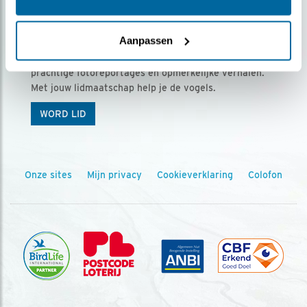
Ontvang 5 x Vogels voor € 36,00 per jaar
Aanpassen
Vogels is het tijdschrift voor onze leden, met
prachtige fotoreportages en opmerkelijke verhalen.
Met jouw lidmaatschap help je de vogels.
WORD LID
Onze sites
Mijn privacy
Cookieverklaring
Colofon