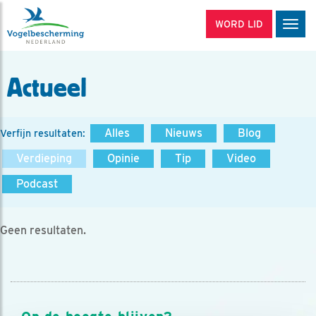
WORD LID
Men
Actueel
Alles
Nieuws
Blog
Verfijn resultaten:
Verdieping
Opinie
Tip
Video
Podcast
Geen resultaten.