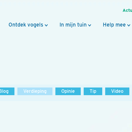
Actu
Ontdek vogels
In mijn tuin
Help mee
Blog
Verdieping
Opinie
Tip
Video