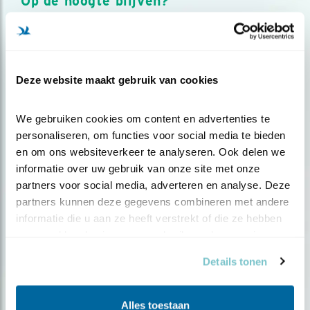
Op de hoogte blijven?
Meld je aan en ontvang nieuws, inspiratie, acties en tips
over vogels en activiteiten van Vogelbescherming.
AANMELDEN VOGELNIEUWS
Deze website maakt gebruik van cookies
Volg ons via social media
We gebruiken cookies om content en advertenties te 
personaliseren, om functies voor social media te bieden 
en om ons websiteverkeer te analyseren. Ook delen we 
informatie over uw gebruik van onze site met onze 
partners voor social media, adverteren en analyse. Deze 
partners kunnen deze gegevens combineren met andere 
informatie die u aan ze heeft verstrekt of die ze hebben 
verzameld op basis van uw gebruik van hun services.
Details tonen
Alles toestaan