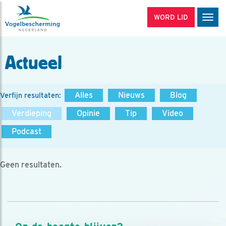
WORD LID
Men
Actueel
Alles
Nieuws
Blog
Verfijn resultaten:
Verdieping
Opinie
Tip
Video
Podcast
Geen resultaten.