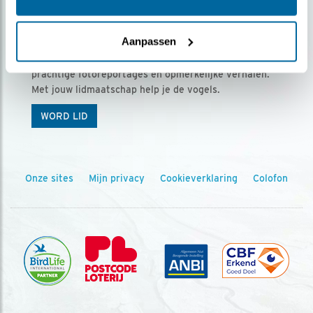
Ontvang 5 x Vogels voor € 36,00 per jaar
Aanpassen
Vogels is het tijdschrift voor onze leden, met
prachtige fotoreportages en opmerkelijke verhalen.
Met jouw lidmaatschap help je de vogels.
WORD LID
Onze sites
Mijn privacy
Cookieverklaring
Colofon