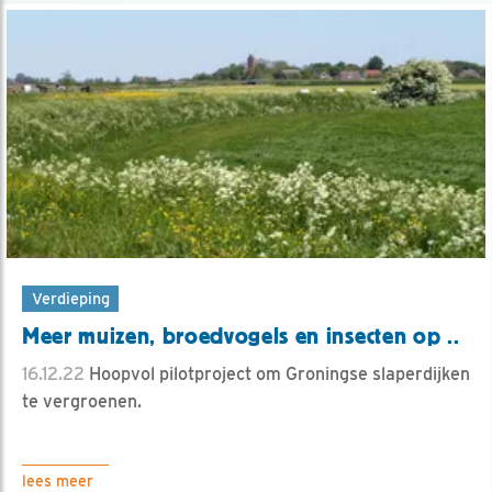
Verdieping
Meer muizen, broedvogels en insecten op ..
16.12.22
Hoopvol pilotproject om Groningse slaperdijken
te vergroenen.
lees meer