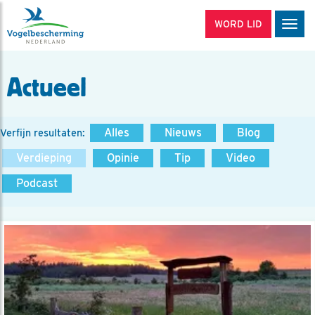
WORD LID
Men
Actueel
Alles
Nieuws
Blog
Verfijn resultaten:
Verdieping
Opinie
Tip
Video
Podcast