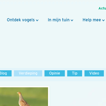
Actu
Ontdek vogels
In mijn tuin
Help mee
Blog
Verdieping
Opinie
Tip
Video