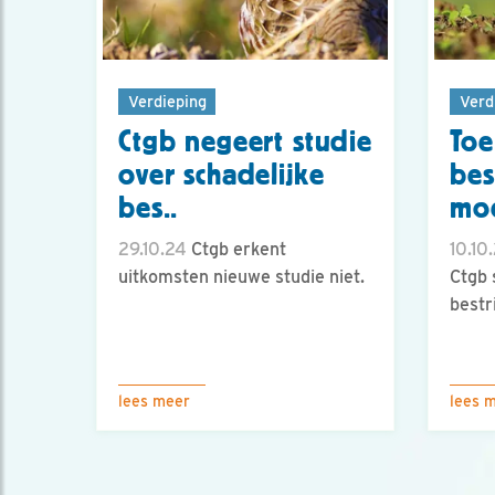
Verdieping
Verd
Ctgb negeert studie
Toe
over schadelijke
bes
bes..
moe
29.10.24
Ctgb erkent
10.10
uitkomsten nieuwe studie niet.
Ctgb 
bestr
lees meer
lees 