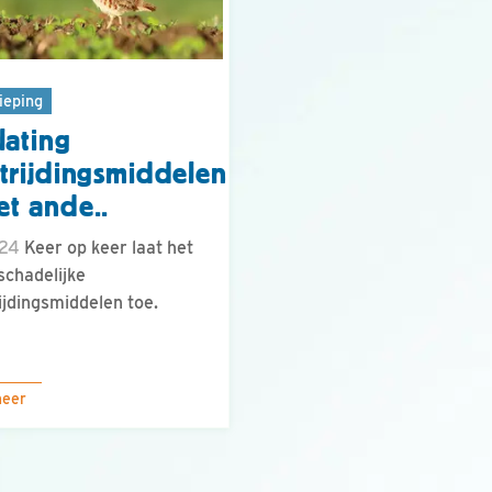
ieping
lating
trijdingsmiddelen
t ande..
.24
Keer op keer laat het
schadelijke
ijdingsmiddelen toe.
meer