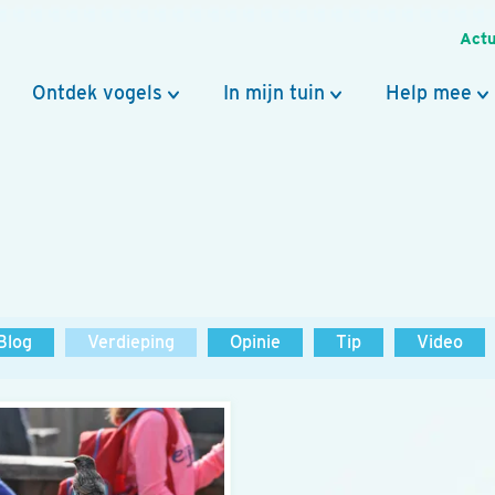
Actu
Ontdek vogels
In mijn tuin
Help mee
Blog
Verdieping
Opinie
Tip
Video