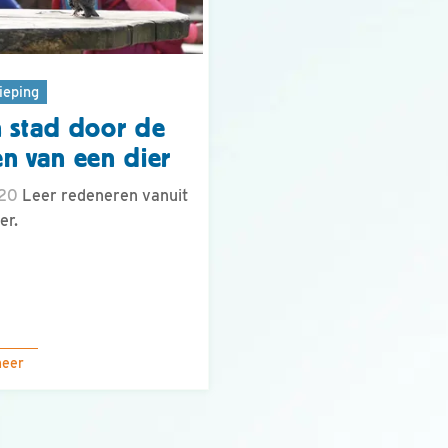
ieping
 stad door de
n van een dier
.20
Leer redeneren vanuit
er.
meer