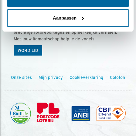
Ontvang 5 x Vogels voor € 36,00 per jaar
Aanpassen
Vogels is het tijdschrift voor onze leden, met
prachtige fotoreportages en opmerkelijke verhalen.
Met jouw lidmaatschap help je de vogels.
WORD LID
Onze sites
Mijn privacy
Cookieverklaring
Colofon