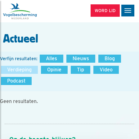
WORD LID
Men
Actueel
Alles
Nieuws
Blog
Verfijn resultaten:
Verdieping
Opinie
Tip
Video
Podcast
Geen resultaten.