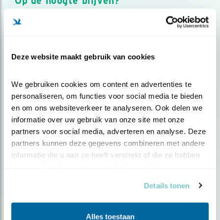
Op de hoogte blijven?
Meld je aan en ontvang nieuws, inspiratie, acties en tips
over vogels en activiteiten van Vogelbescherming.
AANMELDEN VOGELNIEUWS
Deze website maakt gebruik van cookies
Volg ons via social media
We gebruiken cookies om content en advertenties te 
personaliseren, om functies voor social media te bieden 
en om ons websiteverkeer te analyseren. Ook delen we 
informatie over uw gebruik van onze site met onze 
partners voor social media, adverteren en analyse. Deze 
partners kunnen deze gegevens combineren met andere 
informatie die u aan ze heeft verstrekt of die ze hebben 
verzameld op basis van uw gebruik van hun services.
Details tonen
Alles toestaan