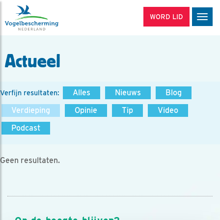
WORD LID
Men
Actueel
Alles
Nieuws
Blog
Verfijn resultaten:
Verdieping
Opinie
Tip
Video
Podcast
Geen resultaten.