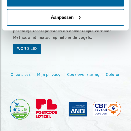
Ontvang 5 x Vogels voor € 36,00 per jaar
Aanpassen
Vogels is het tijdschrift voor onze leden, met
prachtige fotoreportages en opmerkelijke verhalen.
Met jouw lidmaatschap help je de vogels.
WORD LID
Onze sites
Mijn privacy
Cookieverklaring
Colofon