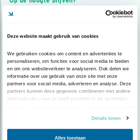
Op de hoogte blijven?
Meld je aan en ontvang nieuws, inspiratie, acties en tips
over vogels en activiteiten van Vogelbescherming.
AANMELDEN VOGELNIEUWS
Deze website maakt gebruik van cookies
Volg ons via social media
We gebruiken cookies om content en advertenties te 
personaliseren, om functies voor social media te bieden 
en om ons websiteverkeer te analyseren. Ook delen we 
informatie over uw gebruik van onze site met onze 
partners voor social media, adverteren en analyse. Deze 
partners kunnen deze gegevens combineren met andere 
informatie die u aan ze heeft verstrekt of die ze hebben 
verzameld op basis van uw gebruik van hun services.
Details tonen
Alles toestaan