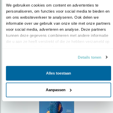
We gebruiken cookies om content en advertenties te 
personaliseren, om functies voor social media te bieden en 
om ons websiteverkeer te analyseren. Ook delen we 
Op de hoogte blijven?
informatie over uw gebruik van onze site met onze partners 
Meld je aan en ontvang nieuws, inspiratie, acties en tips
voor social media, adverteren en analyse. Deze partners 
over vogels en activiteiten van Vogelbescherming.
kunnen deze gegevens combineren met andere informatie 
die u aan ze heeft verstrekt of die ze hebben verzameld op 
AANMELDEN VOGELNIEUWS
basis van uw gebruik van hun services.
Details tonen
Volg ons via social media
Alles toestaan
Aanpassen