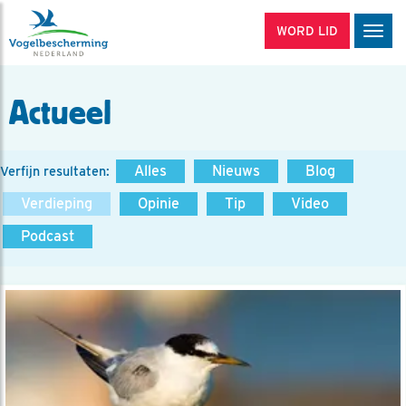
WORD LID
Men
Actueel
Alles
Nieuws
Blog
Verfijn resultaten:
Verdieping
Opinie
Tip
Video
Podcast