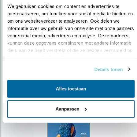
We gebruiken cookies om content en advertenties te 
personaliseren, om functies voor social media te bieden en 
om ons websiteverkeer te analyseren. Ook delen we 
Op de hoogte blijven?
informatie over uw gebruik van onze site met onze partners 
Meld je aan en ontvang nieuws, inspiratie, acties en tips
voor social media, adverteren en analyse. Deze partners 
over vogels en activiteiten van Vogelbescherming.
kunnen deze gegevens combineren met andere informatie 
die u aan ze heeft verstrekt of die ze hebben verzameld op 
AANMELDEN VOGELNIEUWS
basis van uw gebruik van hun services.
Details tonen
Volg ons via social media
Alles toestaan
Aanpassen