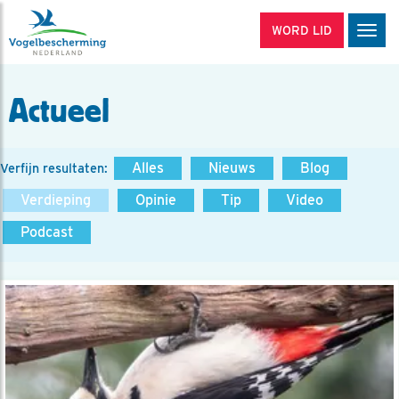
WORD LID
Men
Actueel
Alles
Nieuws
Blog
Verfijn resultaten:
Verdieping
Opinie
Tip
Video
Podcast