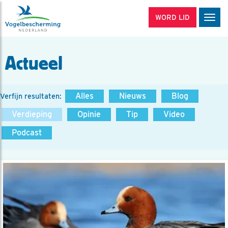
WORD LID
Men
Actueel
Alles
Nieuws
Blog
Verfijn resultaten:
Verdieping
Opinie
Tip
Video
Podcast