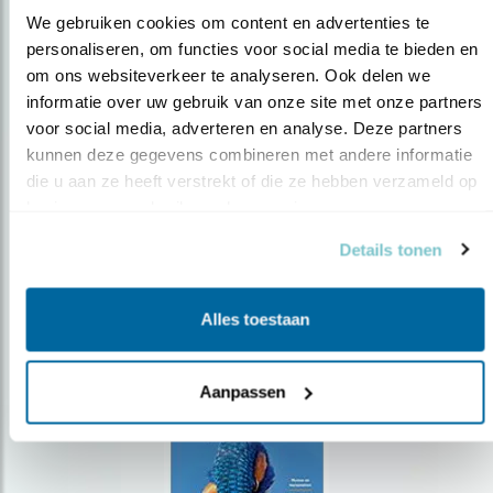
We gebruiken cookies om content en advertenties te 
personaliseren, om functies voor social media te bieden en 
om ons websiteverkeer te analyseren. Ook delen we 
Op de hoogte blijven?
informatie over uw gebruik van onze site met onze partners 
Meld je aan en ontvang nieuws, inspiratie, acties en tips
voor social media, adverteren en analyse. Deze partners 
over vogels en activiteiten van Vogelbescherming.
kunnen deze gegevens combineren met andere informatie 
die u aan ze heeft verstrekt of die ze hebben verzameld op 
AANMELDEN VOGELNIEUWS
basis van uw gebruik van hun services.
Details tonen
Volg ons via social media
Alles toestaan
Aanpassen