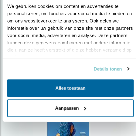
We gebruiken cookies om content en advertenties te 
personaliseren, om functies voor social media te bieden en 
om ons websiteverkeer te analyseren. Ook delen we 
Op de hoogte blijven?
informatie over uw gebruik van onze site met onze partners 
Meld je aan en ontvang nieuws, inspiratie, acties en tips
voor social media, adverteren en analyse. Deze partners 
over vogels en activiteiten van Vogelbescherming.
kunnen deze gegevens combineren met andere informatie 
die u aan ze heeft verstrekt of die ze hebben verzameld op 
AANMELDEN VOGELNIEUWS
basis van uw gebruik van hun services.
Details tonen
Volg ons via social media
Alles toestaan
Aanpassen