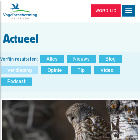
WORD LID
Men
Actueel
Alles
Nieuws
Blog
Verfijn resultaten:
Verdieping
Opinie
Tip
Video
Podcast