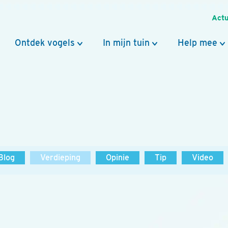
Actu
Ontdek vogels
In mijn tuin
Help mee
Blog
Verdieping
Opinie
Tip
Video