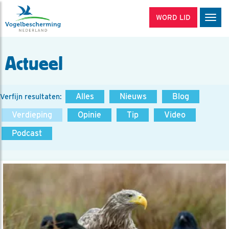
WORD LID
Men
Actueel
Alles
Nieuws
Blog
Verfijn resultaten:
Verdieping
Opinie
Tip
Video
Podcast