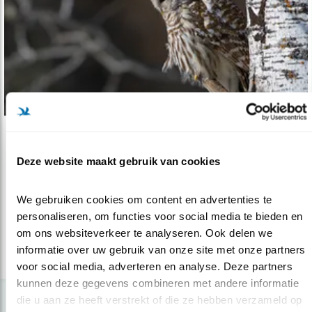
Verdieping
Deze website maakt gebruik van cookies
Verbreek tweedeling tussen mens en dier
17.09.21
Frans de Waal over vogels en ons rare idee dat
We gebruiken cookies om content en advertenties te 
we zelf geen natuur zijn.
personaliseren, om functies voor social media te bieden en 
om ons websiteverkeer te analyseren. Ook delen we 
informatie over uw gebruik van onze site met onze partners 
lees meer
voor social media, adverteren en analyse. Deze partners 
kunnen deze gegevens combineren met andere informatie 
die u aan ze heeft verstrekt of die ze hebben verzameld op 