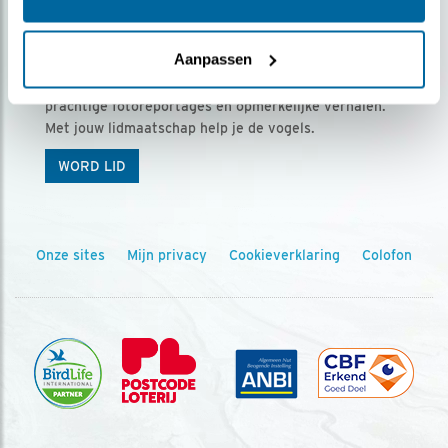
Ontvang 5 x Vogels voor € 36,00 per jaar
Aanpassen
Vogels is het tijdschrift voor onze leden, met
prachtige fotoreportages en opmerkelijke verhalen.
Met jouw lidmaatschap help je de vogels.
WORD LID
Onze sites
Mijn privacy
Cookieverklaring
Colofon