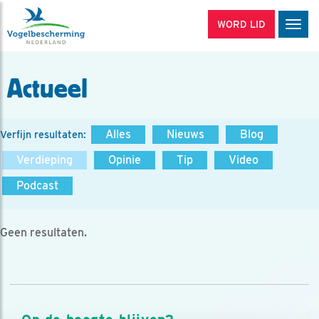
WORD LID
Men
Actueel
Alles
Nieuws
Blog
Verfijn resultaten:
Verdieping
Opinie
Tip
Video
Podcast
Geen resultaten.