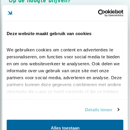
Op de hoogte blijven?
Meld je aan en ontvang nieuws, inspiratie, acties en tips
over vogels en activiteiten van Vogelbescherming.
AANMELDEN VOGELNIEUWS
Deze website maakt gebruik van cookies
Volg ons via social media
We gebruiken cookies om content en advertenties te 
personaliseren, om functies voor social media te bieden 
en om ons websiteverkeer te analyseren. Ook delen we 
informatie over uw gebruik van onze site met onze 
partners voor social media, adverteren en analyse. Deze 
partners kunnen deze gegevens combineren met andere 
informatie die u aan ze heeft verstrekt of die ze hebben 
verzameld op basis van uw gebruik van hun services.
Details tonen
Alles toestaan