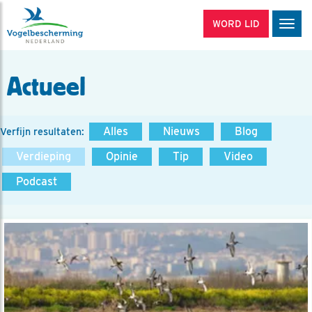
WORD LID
Men
Actueel
Alles
Nieuws
Blog
Verfijn resultaten:
Verdieping
Opinie
Tip
Video
Podcast