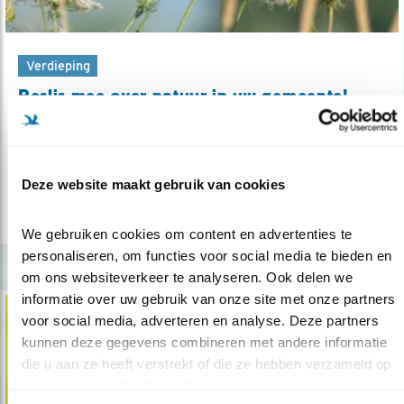
Verdieping
Beslis mee over natuur in uw gemeente!
26.02.20
U kunt zelf in actie komen voor vogels en
natuur.
Deze website maakt gebruik van cookies
lees meer
We gebruiken cookies om content en advertenties te 
personaliseren, om functies voor social media te bieden en 
om ons websiteverkeer te analyseren. Ook delen we 
informatie over uw gebruik van onze site met onze partners 
voor social media, adverteren en analyse. Deze partners 
kunnen deze gegevens combineren met andere informatie 
die u aan ze heeft verstrekt of die ze hebben verzameld op 
basis van uw gebruik van hun services.