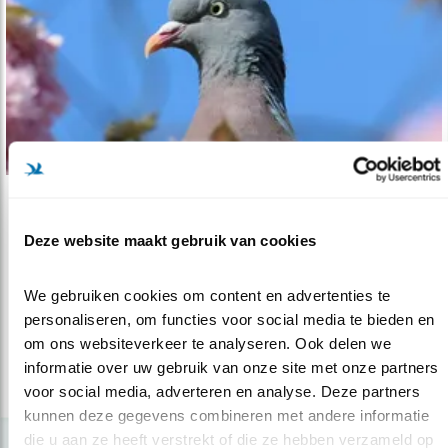
Tip
Deze website maakt gebruik van cookies
Duiven in de tuin: haters en liefhebbers
17.03.22
Interessante duivenweetjes en krijg ze in/uit
We gebruiken cookies om content en advertenties te 
de tuin.
personaliseren, om functies voor social media te bieden en 
om ons websiteverkeer te analyseren. Ook delen we 
informatie over uw gebruik van onze site met onze partners 
lees meer
voor social media, adverteren en analyse. Deze partners 
kunnen deze gegevens combineren met andere informatie 
die u aan ze heeft verstrekt of die ze hebben verzameld op 