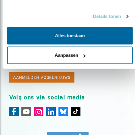
basis van uw gebruik van hun services.
Details tonen
Alles toestaan
Op de hoogte blijven?
Aanpassen
Meld je aan en ontvang nieuws, inspiratie, acties en tips
over vogels en activiteiten van Vogelbescherming.
AANMELDEN VOGELNIEUWS
Volg ons via social media