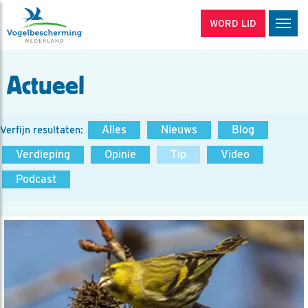
WORD LID
Men
Actueel
Alles
Nieuws
Blog
Verfijn resultaten:
Verdieping
Opinie
Tip
Video
Podcast