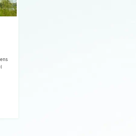
dens
l