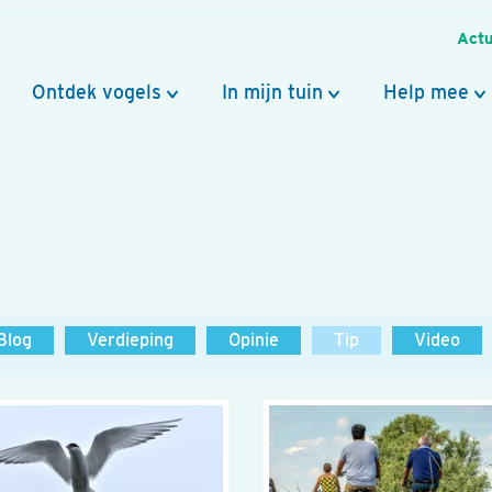
Actu
Ontdek vogels
In mijn tuin
Help mee
Blog
Verdieping
Opinie
Tip
Video