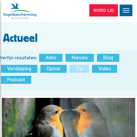
WORD LID
Men
Actueel
Alles
Nieuws
Blog
Verfijn resultaten:
Verdieping
Opinie
Tip
Video
Podcast