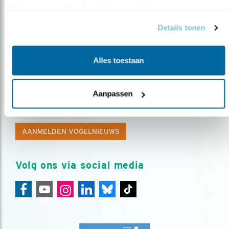
basis van uw gebruik van hun services.
Details tonen
Alles toestaan
Op de hoogte blijven?
Aanpassen
Meld je aan en ontvang nieuws, inspiratie, acties en tips
over vogels en activiteiten van Vogelbescherming.
AANMELDEN VOGELNIEUWS
Volg ons via social media