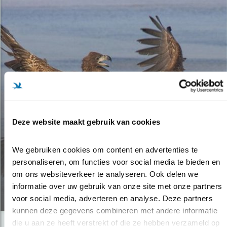
Deze website maakt gebruik van cookies
Tip
VLIEGENDE VECHTERSBAZEN:
We gebruiken cookies om content en advertenties te 
personaliseren, om functies voor social media te bieden en 
ROOFVOGELS IN CONFLICT
om ons websiteverkeer te analyseren. Ook delen we 
informatie over uw gebruik van onze site met onze partners 
04.02.25
voor social media, adverteren en analyse. Deze partners 
kunnen deze gegevens combineren met andere informatie 
die u aan ze heeft verstrekt of die ze hebben verzameld op 