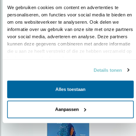
We gebruiken cookies om content en advertenties te 
personaliseren, om functies voor social media te bieden en 
om ons websiteverkeer te analyseren. Ook delen we 
Op de hoogte blijven?
informatie over uw gebruik van onze site met onze partners 
voor social media, adverteren en analyse. Deze partners 
Meld je aan en ontvang nieuws, inspiratie, acties en tips
over vogels en activiteiten van Vogelbescherming.
kunnen deze gegevens combineren met andere informatie 
die u aan ze heeft verstrekt of die ze hebben verzameld op 
AANMELDEN VOGELNIEUWS
basis van uw gebruik van hun services.
Details tonen
Volg ons via social media
Alles toestaan
Aanpassen