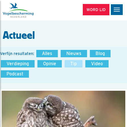
WORD LID
Men
Actueel
Alles
Nieuws
Blog
Verfijn resultaten:
Verdieping
Opinie
Tip
Video
Podcast