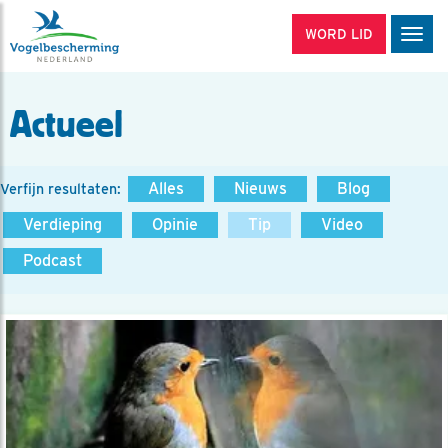
WORD LID
Men
Actueel
Alles
Nieuws
Blog
Verfijn resultaten:
Verdieping
Opinie
Tip
Video
Podcast