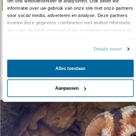
om ons websiteverkeer te analyseren. Ook delen we 
informatie over uw gebruik van onze site met onze partners 
voor social media, adverteren en analyse. Deze partners 
Tip
kunnen deze gegevens combineren met andere informatie 
die u aan ze heeft verstrekt of die ze hebben verzameld op 
Waarom gaat het slecht met de scholekste..
basis van uw gebruik van hun services.
08.09.22
Kom naar het symposium over de invloed
Details tonen
van menselijke activiteiten op de sc..
Alles toestaan
lees meer
Aanpassen