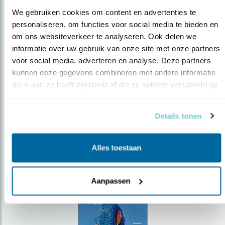
We gebruiken cookies om content en advertenties te 
personaliseren, om functies voor social media te bieden en 
om ons websiteverkeer te analyseren. Ook delen we 
Op de hoogte blijven?
informatie over uw gebruik van onze site met onze partners 
voor social media, adverteren en analyse. Deze partners 
Meld je aan en ontvang nieuws, inspiratie, acties en tips
over vogels en activiteiten van Vogelbescherming.
kunnen deze gegevens combineren met andere informatie 
die u aan ze heeft verstrekt of die ze hebben verzameld op 
AANMELDEN VOGELNIEUWS
basis van uw gebruik van hun services.
Details tonen
Volg ons via social media
Alles toestaan
Aanpassen