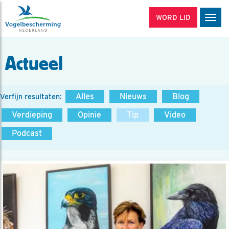
WORD LID
Men
Actueel
Alles
Nieuws
Blog
Verfijn resultaten:
Verdieping
Opinie
Tip
Video
Podcast