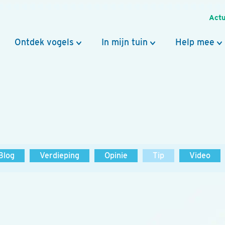
Actu
Ontdek vogels
In mijn tuin
Help mee
Blog
Verdieping
Opinie
Tip
Video