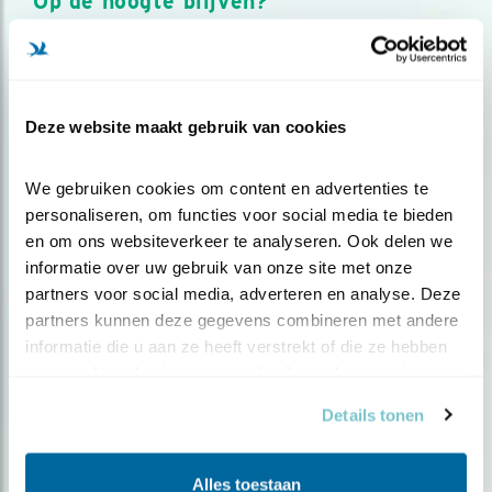
Op de hoogte blijven?
Meld je aan en ontvang nieuws, inspiratie, acties en tips
over vogels en activiteiten van Vogelbescherming.
AANMELDEN VOGELNIEUWS
Deze website maakt gebruik van cookies
Volg ons via social media
We gebruiken cookies om content en advertenties te 
personaliseren, om functies voor social media te bieden 
en om ons websiteverkeer te analyseren. Ook delen we 
informatie over uw gebruik van onze site met onze 
partners voor social media, adverteren en analyse. Deze 
partners kunnen deze gegevens combineren met andere 
informatie die u aan ze heeft verstrekt of die ze hebben 
verzameld op basis van uw gebruik van hun services.
Details tonen
Alles toestaan