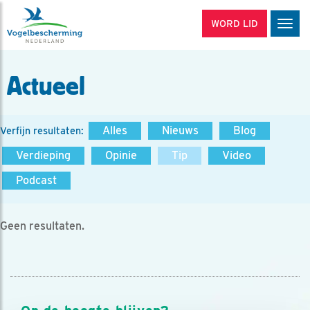
WORD LID
Men
Actueel
Alles
Nieuws
Blog
Verfijn resultaten:
Verdieping
Opinie
Tip
Video
Podcast
Geen resultaten.