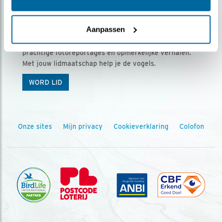
Ontvang 5 x Vogels voor € 36,00 per jaar
Aanpassen
Vogels is het tijdschrift voor onze leden, met
prachtige fotoreportages en opmerkelijke verhalen.
Met jouw lidmaatschap help je de vogels.
WORD LID
Onze sites
Mijn privacy
Cookieverklaring
Colofon