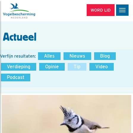
WORD LID
Men
Actueel
Alles
Nieuws
Blog
Verfijn resultaten:
Verdieping
Opinie
Tip
Video
Podcast