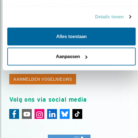
basis van uw gebruik van hun services.
Details tonen
Alles toestaan
Op de hoogte blijven?
Aanpassen
Meld je aan en ontvang nieuws, inspiratie, acties en tips
over vogels en activiteiten van Vogelbescherming.
AANMELDEN VOGELNIEUWS
Volg ons via social media