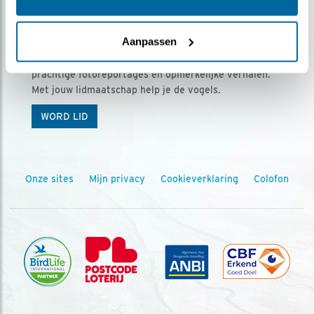
Ontvang 5 x Vogels voor € 36,00 per jaar
Aanpassen
Vogels is het tijdschrift voor onze leden, met
prachtige fotoreportages en opmerkelijke verhalen.
Met jouw lidmaatschap help je de vogels.
WORD LID
Onze sites
Mijn privacy
Cookieverklaring
Colofon