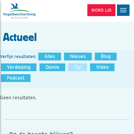
WORD LID
Men
Actueel
Alles
Nieuws
Blog
Verfijn resultaten:
Verdieping
Opinie
Tip
Video
Podcast
Geen resultaten.