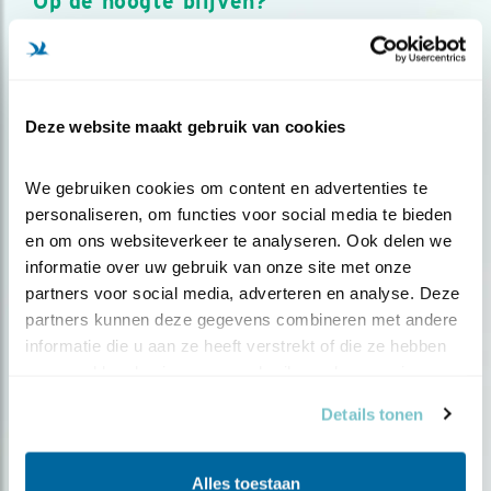
Op de hoogte blijven?
Meld je aan en ontvang nieuws, inspiratie, acties en tips
over vogels en activiteiten van Vogelbescherming.
AANMELDEN VOGELNIEUWS
Deze website maakt gebruik van cookies
Volg ons via social media
We gebruiken cookies om content en advertenties te 
personaliseren, om functies voor social media te bieden 
en om ons websiteverkeer te analyseren. Ook delen we 
informatie over uw gebruik van onze site met onze 
partners voor social media, adverteren en analyse. Deze 
partners kunnen deze gegevens combineren met andere 
informatie die u aan ze heeft verstrekt of die ze hebben 
verzameld op basis van uw gebruik van hun services.
Details tonen
Alles toestaan