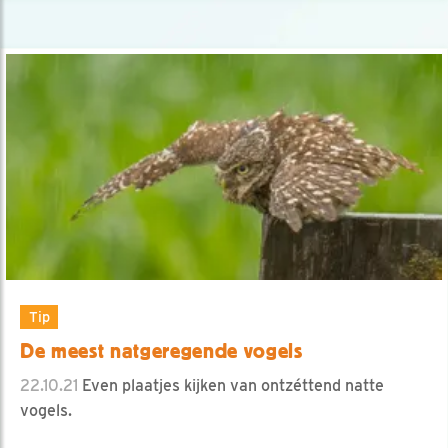
Tip
De meest natgeregende vogels
22.10.21
Even plaatjes kijken van ontzéttend natte
vogels.