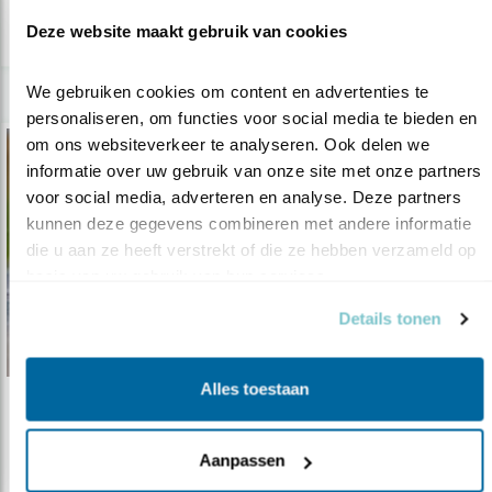
lees meer
Deze website maakt gebruik van cookies
We gebruiken cookies om content en advertenties te 
personaliseren, om functies voor social media te bieden en 
om ons websiteverkeer te analyseren. Ook delen we 
informatie over uw gebruik van onze site met onze partners 
voor social media, adverteren en analyse. Deze partners 
kunnen deze gegevens combineren met andere informatie 
die u aan ze heeft verstrekt of die ze hebben verzameld op 
basis van uw gebruik van hun services.
Details tonen
Alles toestaan
Tip
Kersvers Waterdunen aan de Westerschelde
Aanpassen