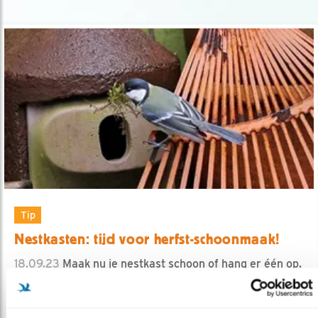
Tip
Nestkasten: tijd voor herfst-schoonmaak!
18.09.23
Maak nu je nestkast schoon of hang er één op.
Er zijn 2 redenen.