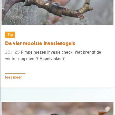
Tip
De vier mooiste invasievogels
25.11.25
Pimpelmezen invasie check! Wat brengt de
winter nog meer? Appelvinken?
lees meer