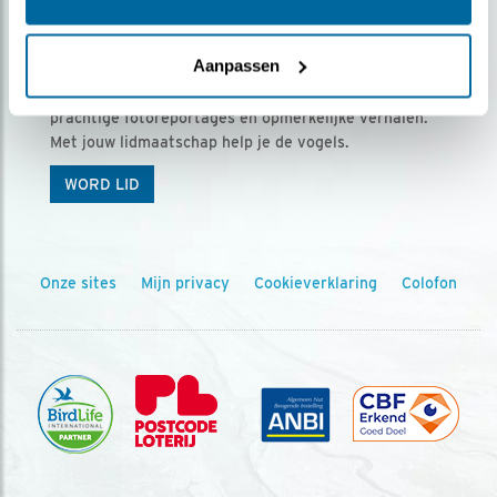
Ontvang 5 x Vogels voor € 36,00 per jaar
Aanpassen
Vogels is het tijdschrift voor onze leden, met
prachtige fotoreportages en opmerkelijke verhalen.
Met jouw lidmaatschap help je de vogels.
WORD LID
Onze sites
Mijn privacy
Cookieverklaring
Colofon