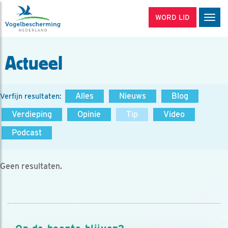
WORD LID
Men
Actueel
Alles
Nieuws
Blog
Verfijn resultaten:
Verdieping
Opinie
Tip
Video
Podcast
Geen resultaten.