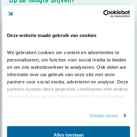
Op de hoogte blijven?
Meld je aan en ontvang nieuws, inspiratie, acties en tips
over vogels en activiteiten van Vogelbescherming.
AANMELDEN VOGELNIEUWS
Deze website maakt gebruik van cookies
Volg ons via social media
We gebruiken cookies om content en advertenties te 
personaliseren, om functies voor social media te bieden 
en om ons websiteverkeer te analyseren. Ook delen we 
informatie over uw gebruik van onze site met onze 
partners voor social media, adverteren en analyse. Deze 
partners kunnen deze gegevens combineren met andere 
informatie die u aan ze heeft verstrekt of die ze hebben 
verzameld op basis van uw gebruik van hun services.
Details tonen
Alles toestaan