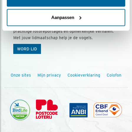
Ontvang 5 x Vogels voor € 36,00 per jaar
Aanpassen
Vogels is het tijdschrift voor onze leden, met
prachtige fotoreportages en opmerkelijke verhalen.
Met jouw lidmaatschap help je de vogels.
WORD LID
Onze sites
Mijn privacy
Cookieverklaring
Colofon