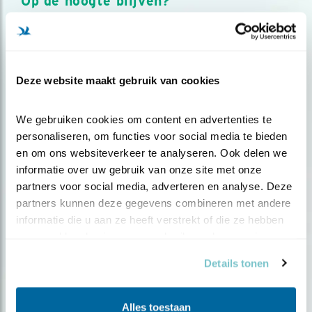
Op de hoogte blijven?
Meld je aan en ontvang nieuws, inspiratie, acties en tips
over vogels en activiteiten van Vogelbescherming.
AANMELDEN VOGELNIEUWS
Deze website maakt gebruik van cookies
Volg ons via social media
We gebruiken cookies om content en advertenties te 
personaliseren, om functies voor social media te bieden 
en om ons websiteverkeer te analyseren. Ook delen we 
informatie over uw gebruik van onze site met onze 
partners voor social media, adverteren en analyse. Deze 
partners kunnen deze gegevens combineren met andere 
informatie die u aan ze heeft verstrekt of die ze hebben 
verzameld op basis van uw gebruik van hun services.
Details tonen
Alles toestaan