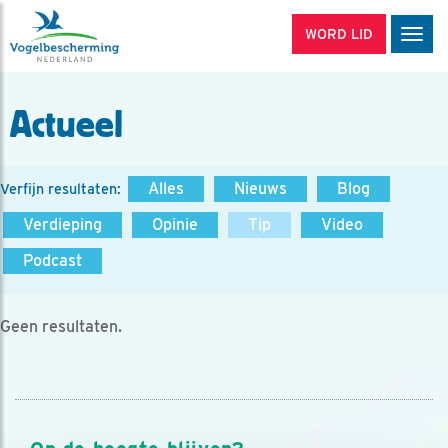
WORD LID
Men
Actueel
Alles
Nieuws
Blog
Verfijn resultaten:
Verdieping
Opinie
Tip
Video
Podcast
Geen resultaten.