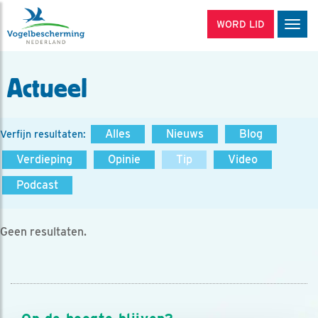
WORD LID
Men
Actueel
Alles
Nieuws
Blog
Verfijn resultaten:
Verdieping
Opinie
Tip
Video
Podcast
Geen resultaten.