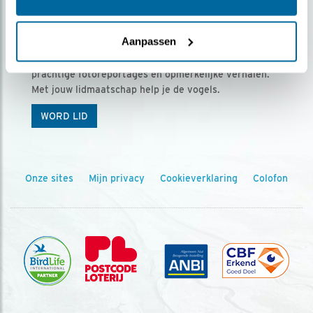
Ontvang 5 x Vogels voor € 36,00 per jaar
Aanpassen
Vogels is het tijdschrift voor onze leden, met
prachtige fotoreportages en opmerkelijke verhalen.
Met jouw lidmaatschap help je de vogels.
WORD LID
Onze sites
Mijn privacy
Cookieverklaring
Colofon