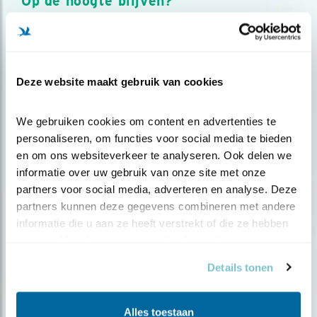
Op de hoogte blijven?
Meld je aan en ontvang nieuws, inspiratie, acties en tips
over vogels en activiteiten van Vogelbescherming.
AANMELDEN VOGELNIEUWS
Deze website maakt gebruik van cookies
Volg ons via social media
We gebruiken cookies om content en advertenties te 
personaliseren, om functies voor social media te bieden 
en om ons websiteverkeer te analyseren. Ook delen we 
informatie over uw gebruik van onze site met onze 
partners voor social media, adverteren en analyse. Deze 
partners kunnen deze gegevens combineren met andere 
informatie die u aan ze heeft verstrekt of die ze hebben 
verzameld op basis van uw gebruik van hun services.
Details tonen
Alles toestaan