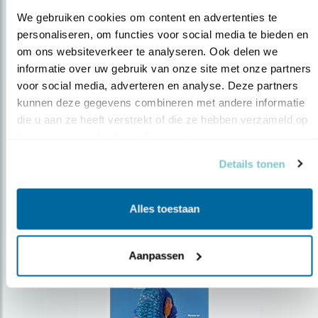
We gebruiken cookies om content en advertenties te 
personaliseren, om functies voor social media te bieden en 
om ons websiteverkeer te analyseren. Ook delen we 
Op de hoogte blijven?
informatie over uw gebruik van onze site met onze partners 
voor social media, adverteren en analyse. Deze partners 
Meld je aan en ontvang nieuws, inspiratie, acties en tips
over vogels en activiteiten van Vogelbescherming.
kunnen deze gegevens combineren met andere informatie 
die u aan ze heeft verstrekt of die ze hebben verzameld op 
AANMELDEN VOGELNIEUWS
basis van uw gebruik van hun services.
Details tonen
Volg ons via social media
Alles toestaan
Aanpassen