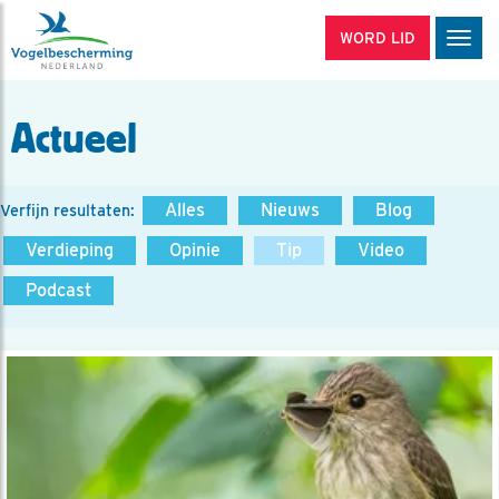
WORD LID
Men
Actueel
Alles
Nieuws
Blog
Verfijn resultaten:
Verdieping
Opinie
Tip
Video
Podcast