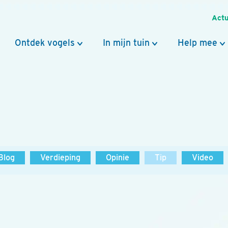
Actu
Ontdek vogels
In mijn tuin
Help mee
Blog
Verdieping
Opinie
Tip
Video