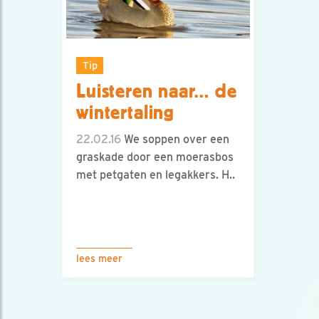
Tip
Luisteren naar… de
wintertaling
22.02.16
We soppen over een
graskade door een moerasbos
met petgaten en legakkers. H..
lees meer