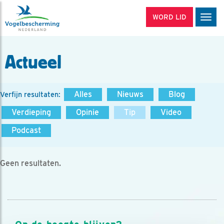
WORD LID
Men
Actueel
Alles
Nieuws
Blog
Verfijn resultaten:
Verdieping
Opinie
Tip
Video
Podcast
Geen resultaten.