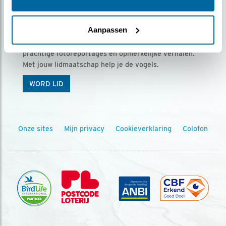
Ontvang 5 x Vogels voor € 36,00 per jaar
Aanpassen
Vogels is het tijdschrift voor onze leden, met
prachtige fotoreportages en opmerkelijke verhalen.
Met jouw lidmaatschap help je de vogels.
WORD LID
Onze sites
Mijn privacy
Cookieverklaring
Colofon