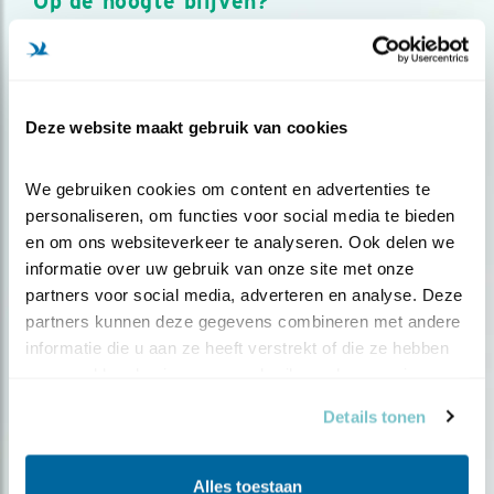
Op de hoogte blijven?
Meld je aan en ontvang nieuws, inspiratie, acties en tips
over vogels en activiteiten van Vogelbescherming.
AANMELDEN VOGELNIEUWS
Deze website maakt gebruik van cookies
Volg ons via social media
We gebruiken cookies om content en advertenties te 
personaliseren, om functies voor social media te bieden 
en om ons websiteverkeer te analyseren. Ook delen we 
informatie over uw gebruik van onze site met onze 
partners voor social media, adverteren en analyse. Deze 
partners kunnen deze gegevens combineren met andere 
informatie die u aan ze heeft verstrekt of die ze hebben 
verzameld op basis van uw gebruik van hun services.
Details tonen
Alles toestaan