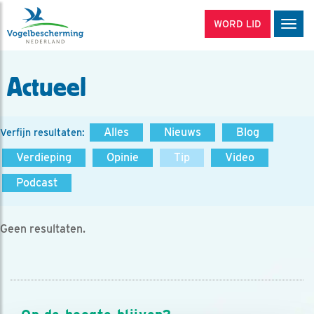
WORD LID
Men
Actueel
Alles
Nieuws
Blog
Verfijn resultaten:
Verdieping
Opinie
Tip
Video
Podcast
Geen resultaten.