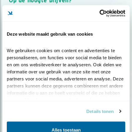
Op de hoogte blijven?
Meld je aan en ontvang nieuws, inspiratie, acties en tips
over vogels en activiteiten van Vogelbescherming.
AANMELDEN VOGELNIEUWS
Deze website maakt gebruik van cookies
Volg ons via social media
We gebruiken cookies om content en advertenties te 
personaliseren, om functies voor social media te bieden 
en om ons websiteverkeer te analyseren. Ook delen we 
informatie over uw gebruik van onze site met onze 
partners voor social media, adverteren en analyse. Deze 
partners kunnen deze gegevens combineren met andere 
informatie die u aan ze heeft verstrekt of die ze hebben 
verzameld op basis van uw gebruik van hun services.
Details tonen
Alles toestaan