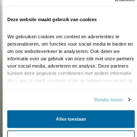
Deze website maakt gebruik van cookies
We gebruiken cookies om content en advertenties te 
personaliseren, om functies voor social media te bieden en 
om ons websiteverkeer te analyseren. Ook delen we 
informatie over uw gebruik van onze site met onze partners 
voor social media, adverteren en analyse. Deze partners 
kunnen deze gegevens combineren met andere informatie 
die u aan ze heeft verstrekt of die ze hebben verzameld op 
basis van uw gebruik van hun services.
Details tonen
Tip
MEER VOGELS IN DE TUIN? 2
Alles toestaan
X 9 TIPS