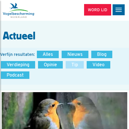
WORD LID
Men
Actueel
Alles
Nieuws
Blog
Verfijn resultaten:
Verdieping
Opinie
Tip
Video
Podcast