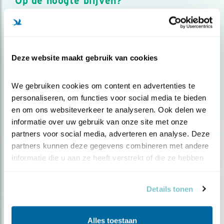
Op de hoogte blijven?
Meld je aan en ontvang nieuws, inspiratie, acties en tips
over vogels en activiteiten van Vogelbescherming.
AANMELDEN VOGELNIEUWS
Deze website maakt gebruik van cookies
Volg ons via social media
We gebruiken cookies om content en advertenties te 
personaliseren, om functies voor social media te bieden 
en om ons websiteverkeer te analyseren. Ook delen we 
informatie over uw gebruik van onze site met onze 
partners voor social media, adverteren en analyse. Deze 
partners kunnen deze gegevens combineren met andere 
informatie die u aan ze heeft verstrekt of die ze hebben 
verzameld op basis van uw gebruik van hun services.
Details tonen
Alles toestaan