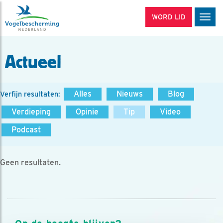
WORD LID
Men
Actueel
Alles
Nieuws
Blog
Verfijn resultaten:
Verdieping
Opinie
Tip
Video
Podcast
Geen resultaten.