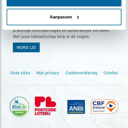
Ontvang 5 x Vogels voor € 36,00 per jaar
Aanpassen
Vogels is het tijdschrift voor onze leden, met
prachtige fotoreportages en opmerkelijke verhalen.
Met jouw lidmaatschap help je de vogels.
WORD LID
Onze sites
Mijn privacy
Cookieverklaring
Colofon