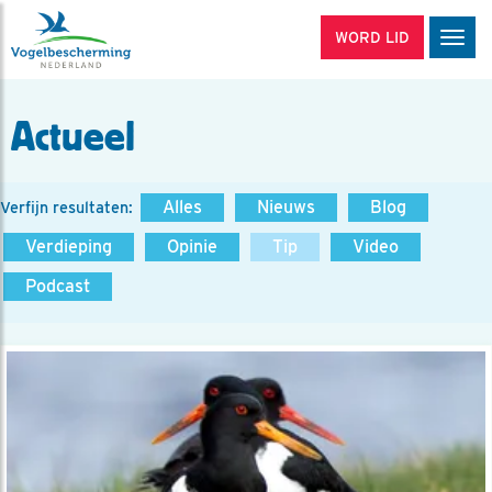
WORD LID
Men
Actueel
Alles
Nieuws
Blog
Verfijn resultaten:
Verdieping
Opinie
Tip
Video
Podcast