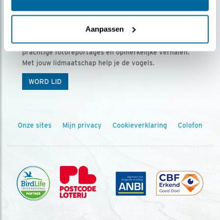
Ontvang 5 x Vogels voor € 36,00 per jaar
Aanpassen
Vogels is het tijdschrift voor onze leden, met
prachtige fotoreportages en opmerkelijke verhalen.
Met jouw lidmaatschap help je de vogels.
WORD LID
Onze sites
Mijn privacy
Cookieverklaring
Colofon