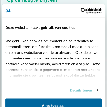
Op de hoogte blijven?
Meld je aan en ontvang nieuws, inspiratie, acties en tips
over vogels en activiteiten van Vogelbescherming.
AANMELDEN VOGELNIEUWS
Deze website maakt gebruik van cookies
Volg ons via social media
We gebruiken cookies om content en advertenties te 
personaliseren, om functies voor social media te bieden 
en om ons websiteverkeer te analyseren. Ook delen we 
informatie over uw gebruik van onze site met onze 
partners voor social media, adverteren en analyse. Deze 
partners kunnen deze gegevens combineren met andere 
informatie die u aan ze heeft verstrekt of die ze hebben 
verzameld op basis van uw gebruik van hun services.
Details tonen
Alles toestaan