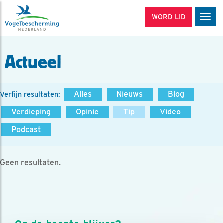
WORD LID
Men
Actueel
Alles
Nieuws
Blog
Verfijn resultaten:
Verdieping
Opinie
Tip
Video
Podcast
Geen resultaten.