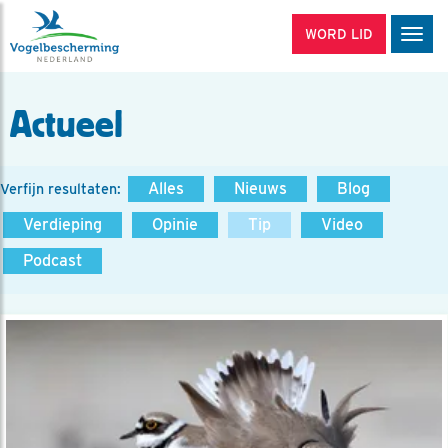
WORD LID
Men
Actueel
Alles
Nieuws
Blog
Verfijn resultaten:
Verdieping
Opinie
Tip
Video
Podcast