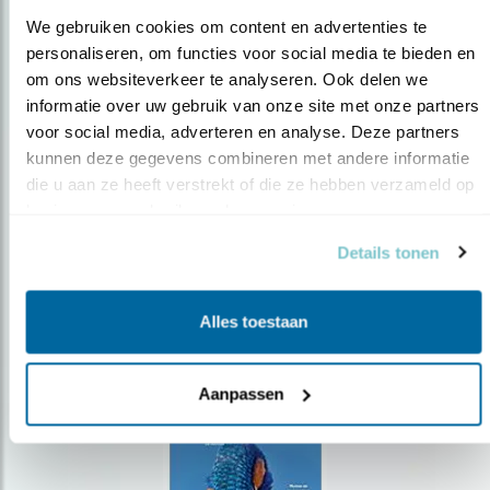
We gebruiken cookies om content en advertenties te 
personaliseren, om functies voor social media te bieden en 
om ons websiteverkeer te analyseren. Ook delen we 
Op de hoogte blijven?
informatie over uw gebruik van onze site met onze partners 
voor social media, adverteren en analyse. Deze partners 
Meld je aan en ontvang nieuws, inspiratie, acties en tips
over vogels en activiteiten van Vogelbescherming.
kunnen deze gegevens combineren met andere informatie 
die u aan ze heeft verstrekt of die ze hebben verzameld op 
AANMELDEN VOGELNIEUWS
basis van uw gebruik van hun services.
Details tonen
Volg ons via social media
Alles toestaan
Aanpassen