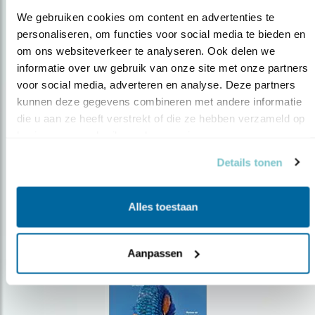
We gebruiken cookies om content en advertenties te 
personaliseren, om functies voor social media te bieden en 
om ons websiteverkeer te analyseren. Ook delen we 
Op de hoogte blijven?
informatie over uw gebruik van onze site met onze partners 
voor social media, adverteren en analyse. Deze partners 
Meld je aan en ontvang nieuws, inspiratie, acties en tips
over vogels en activiteiten van Vogelbescherming.
kunnen deze gegevens combineren met andere informatie 
die u aan ze heeft verstrekt of die ze hebben verzameld op 
AANMELDEN VOGELNIEUWS
basis van uw gebruik van hun services.
Details tonen
Volg ons via social media
Alles toestaan
Aanpassen