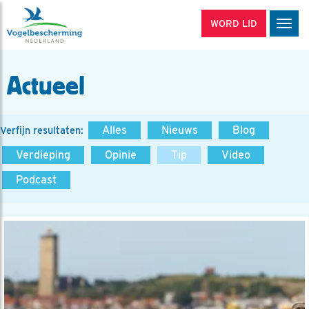
WORD LID
Men
Actueel
Alles
Nieuws
Blog
Verfijn resultaten:
Verdieping
Opinie
Tip
Video
Podcast