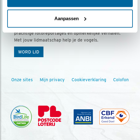
Ontvang 5 x Vogels voor € 36,00 per jaar
Aanpassen
Vogels is het tijdschrift voor onze leden, met
prachtige fotoreportages en opmerkelijke verhalen.
Met jouw lidmaatschap help je de vogels.
WORD LID
Onze sites
Mijn privacy
Cookieverklaring
Colofon