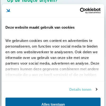
Op de hoogte blijven?
Meld je aan en ontvang nieuws, inspiratie, acties en tips
over vogels en activiteiten van Vogelbescherming.
AANMELDEN VOGELNIEUWS
Deze website maakt gebruik van cookies
Volg ons via social media
We gebruiken cookies om content en advertenties te 
personaliseren, om functies voor social media te bieden 
en om ons websiteverkeer te analyseren. Ook delen we 
informatie over uw gebruik van onze site met onze 
partners voor social media, adverteren en analyse. Deze 
partners kunnen deze gegevens combineren met andere 
informatie die u aan ze heeft verstrekt of die ze hebben 
verzameld op basis van uw gebruik van hun services.
Details tonen
Alles toestaan