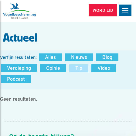
WORD LID
Men
Actueel
Alles
Nieuws
Blog
Verfijn resultaten:
Verdieping
Opinie
Tip
Video
Podcast
Geen resultaten.