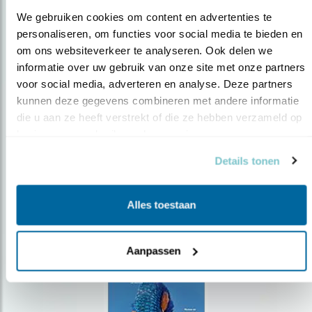
We gebruiken cookies om content en advertenties te 
personaliseren, om functies voor social media te bieden en 
om ons websiteverkeer te analyseren. Ook delen we 
Op de hoogte blijven?
informatie over uw gebruik van onze site met onze partners 
voor social media, adverteren en analyse. Deze partners 
Meld je aan en ontvang nieuws, inspiratie, acties en tips
over vogels en activiteiten van Vogelbescherming.
kunnen deze gegevens combineren met andere informatie 
die u aan ze heeft verstrekt of die ze hebben verzameld op 
AANMELDEN VOGELNIEUWS
basis van uw gebruik van hun services.
Details tonen
Volg ons via social media
Alles toestaan
Aanpassen