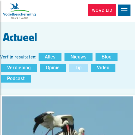
WORD LID
Men
Actueel
Alles
Nieuws
Blog
Verfijn resultaten:
Verdieping
Opinie
Tip
Video
Podcast