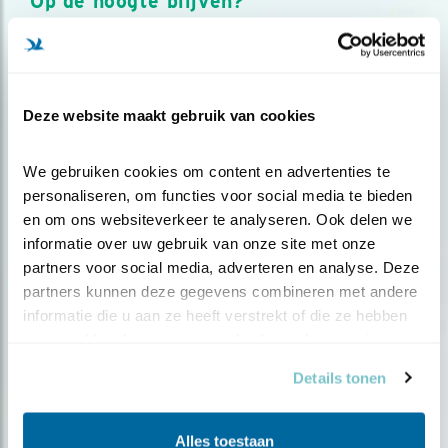
Op de hoogte blijven?
Meld je aan en ontvang nieuws, inspiratie, acties en tips
over vogels en activiteiten van Vogelbescherming.
AANMELDEN VOGELNIEUWS
Deze website maakt gebruik van cookies
Volg ons via social media
We gebruiken cookies om content en advertenties te 
personaliseren, om functies voor social media te bieden 
en om ons websiteverkeer te analyseren. Ook delen we 
informatie over uw gebruik van onze site met onze 
partners voor social media, adverteren en analyse. Deze 
partners kunnen deze gegevens combineren met andere 
informatie die u aan ze heeft verstrekt of die ze hebben 
verzameld op basis van uw gebruik van hun services.
Details tonen
Alles toestaan