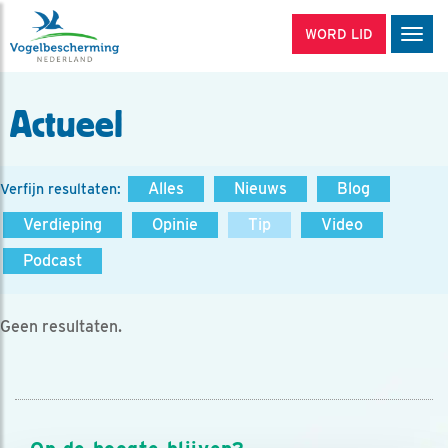
WORD LID
Men
Actueel
Alles
Nieuws
Blog
Verfijn resultaten:
Verdieping
Opinie
Tip
Video
Podcast
Geen resultaten.