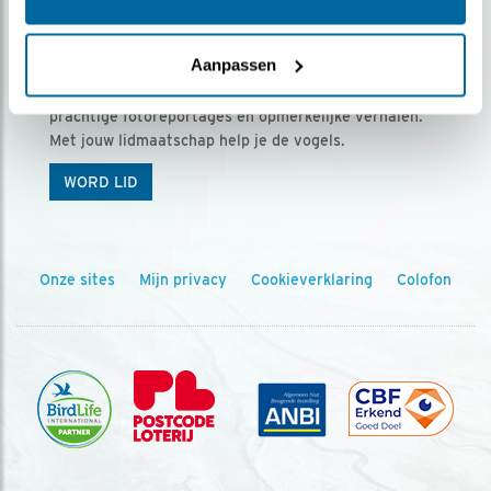
Ontvang 5 x Vogels voor € 36,00 per jaar
Aanpassen
Vogels is het tijdschrift voor onze leden, met
prachtige fotoreportages en opmerkelijke verhalen.
Met jouw lidmaatschap help je de vogels.
WORD LID
Onze sites
Mijn privacy
Cookieverklaring
Colofon