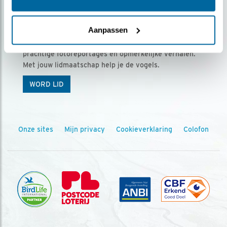
Ontvang 5 x Vogels voor € 36,00 per jaar
Aanpassen
Vogels is het tijdschrift voor onze leden, met
prachtige fotoreportages en opmerkelijke verhalen.
Met jouw lidmaatschap help je de vogels.
WORD LID
Onze sites
Mijn privacy
Cookieverklaring
Colofon