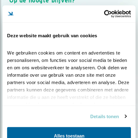
Op de hoogte blijven?
Meld je aan en ontvang nieuws, inspiratie, acties en tips
over vogels en activiteiten van Vogelbescherming.
AANMELDEN VOGELNIEUWS
Deze website maakt gebruik van cookies
Volg ons via social media
We gebruiken cookies om content en advertenties te 
personaliseren, om functies voor social media te bieden 
en om ons websiteverkeer te analyseren. Ook delen we 
informatie over uw gebruik van onze site met onze 
partners voor social media, adverteren en analyse. Deze 
partners kunnen deze gegevens combineren met andere 
informatie die u aan ze heeft verstrekt of die ze hebben 
verzameld op basis van uw gebruik van hun services.
Details tonen
Alles toestaan