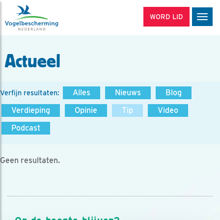
WORD LID
Men
Actueel
Alles
Nieuws
Blog
Verfijn resultaten:
Verdieping
Opinie
Tip
Video
Podcast
Geen resultaten.